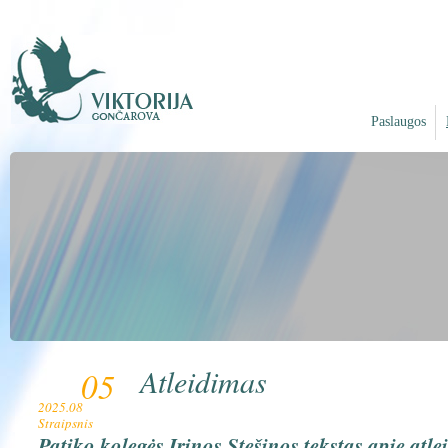
Paslaugos
Atleidimas
05
2025.08
Straipsnis
Patiko kolegės Irinos Stešinos tekstas apie atlei