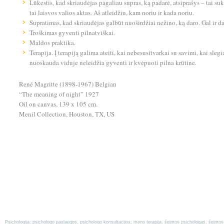
Lūkestis, kad skriaudėjas pagaliau supras, ką padarė, atsiprašys – tai suk
tai laisvos valios aktas. Aš atleidžiu, kam noriu ir kada noriu.
Supratimas, kad skriaudėjas galbūt nuoširdžiai nežino, ką daro. Gal ir da
Troškimas gyventi pilnatviškai.
Maldos praktika.
Terapija. Į terapiją galima ateiti, kai nebesusitvarkai su savimi, kai sleg
nuoskauda viduje neleidžia gyventi ir kvėpuoti pilna krūtine.
René Magritte (1898-1967) Belgian
“The meaning of night” 1927
Oil on canvas, 139 x 105 cm.
Menil Collection, Houston, TX, US
Psichologija: psichologo paslaugos, psichologo konsultacijos, meno terapija, šeimos psichologas, šeimos p