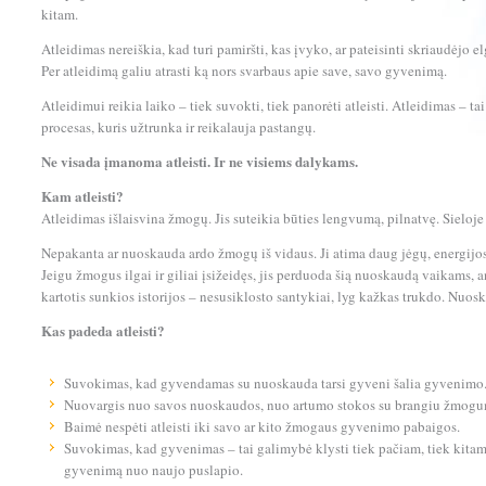
kitam.
Atleidimas nereiškia, kad turi pamiršti, kas įvyko, ar pateisinti skriaudėjo el
Per atleidimą galiu atrasti ką nors svarbaus apie save, savo gyvenimą.
Atleidimui reikia laiko – tiek suvokti, tiek panorėti atleisti. Atleidimas – ta
procesas, kuris užtrunka ir reikalauja pastangų.
Ne visada įmanoma atleisti. Ir ne visiems dalykams.
Kam atleisti?
Atleidimas išlaisvina žmogų. Jis suteikia būties lengvumą, pilnatvę. Sieloj
Nepakanta ar nuoskauda ardo žmogų iš vidaus. Ji atima daug jėgų, energijo
Jeigu žmogus ilgai ir giliai įsižeidęs, jis perduoda šią nuoskaudą vaikams
kartotis sunkios istorijos – nesusiklosto santykiai, lyg kažkas trukdo. Nuosk
Kas padeda atleisti?
Suvokimas, kad gyvendamas su nuoskauda tarsi gyveni šalia gyvenimo. 
Nuovargis nuo savos nuoskaudos, nuo artumo stokos su brangiu žmogu
Baimė nespėti atleisti iki savo ar kito žmogaus gyvenimo pabaigos.
Suvokimas, kad gyvenimas – tai galimybė klysti tiek pačiam, tiek kita
gyvenimą nuo naujo puslapio.