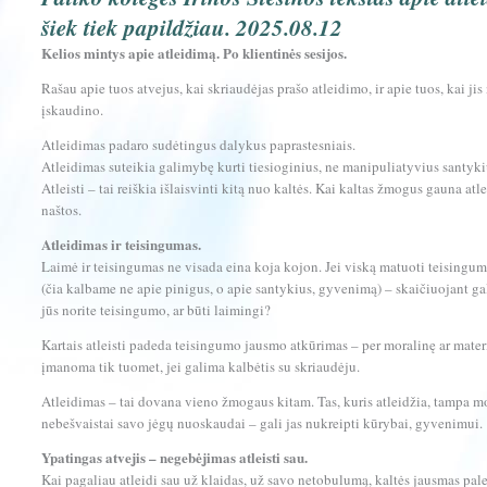
šiek tiek papildžiau. 2025.08.12
Kelios mintys apie atleidimą. Po klientinės sesijos.
Rašau apie tuos atvejus, kai skriaudėjas prašo atleidimo, ir apie tuos, kai ji
įskaudino.
Atleidimas padaro sudėtingus dalykus paprastesniais.
Atleidimas suteikia galimybę kurti tiesioginius, ne manipuliatyvius santyki
Atleisti – tai reiškia išlaisvinti kitą nuo kaltės. Kai kaltas žmogus gauna atl
naštos.
Atleidimas ir teisingumas.
Laimė ir teisingumas ne visada eina koja kojon. Jei viską matuoti teisingu
(čia kalbame ne apie pinigus, o apie santykius, gyvenimą) – skaičiuojant gal
jūs norite teisingumo, ar būti laimingi?
Kartais atleisti padeda teisingumo jausmo atkūrimas – per moralinę ar materi
įmanoma tik tuomet, jei galima kalbėtis su skriaudėju.
Atleidimas – tai dovana vieno žmogaus kitam. Tas, kuris atleidžia, tampa mor
nebešvaistai savo jėgų nuoskaudai – gali jas nukreipti kūrybai, gyvenimui.
Ypatingas atvejis – negebėjimas atleisti sau.
Kai pagaliau atleidi sau už klaidas, už savo netobulumą, kaltės jausmas pale