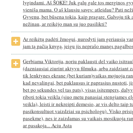
lygindami. Aš ŠOKE! Juk galų gale tos merginos gyv
vieniša mama. O aš klausiu savęs: atleidau? Pati než
Gyvenu, bet būsena tokia, kaip pragare. Galvoju tik a
nežinau, ar reikėjo man su juo pasilikti?
Ar reikėtų padėti žmogui, nurodyti jam geriausią vari
jam tą pačią knygą, jeigu jis neprašo manęs pagalbo
Gerbiama Viktorija, noriu paklausti del vaiko isitra
(dazniausiai ziurint aktyvu filmuka, arba zaidziant z
tik lenktynes ekrane (bet kuriam)vaikas mojuoja ran
kad nevalingai, bet paklausus ir paprasius nustoti, ji
bet po sekundes vel tas pats), visas isitempers, dalyv
riboti tokia veikla (siuo metu panasiai stengiames e
veikla), leisti ir nekreipti demesio, ar vis delto taip 
pasikonsultuot vaizdziai su psichologu). Visko prisi
pasekme), nes ir zaizdamas su vaikais mosikuoja ra
ar pasakoja... Aciu Asta