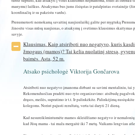
turite suprasti, kad atsakyti į visus klausimus neįmanoma, todėl aš išrenku
manymu) laiškus. Atsakymas bus jums išsiųstas ir patalpintas svetainėje (ž
koordinačių ir su pakeistu vardu).
Prenumeruoti nemokamą savaitinį naujienlaiškį galite per mygtuką Prenume
žinosite visas mūsų naujienas, o atsakymų į svetimus klausimus skaitymas 
savyje.
Klausimas. Kaip atsiriboti nuo negatyvo, kuris kasdi
žmogaus (mamos)? Tai kelia nuolatinį stresą, gyven
baimės. Asta, 52 m.
Atsako psichologė Viktorija Gončarova
Atsiriboti nuo negatyvo įmanoma dirbant su savimi mentaliniu, tai y
Rekomenduočiau pradėti nuo ryto organizavimo: atsibudę pagalvokit
drąsos, meilės, supratimo ir t.t. Ir palinkėkite. Palinkėjimą nusiųski
kolegoms. Norint pajusti rezultatą, verta tai daryti 21 dieną.
Kad nesureikšmintumėte mamos skleidžiamo negatyvo ir nemalonių k
kad Jūsų mama - tai maža mergaitė iki 7 metų. Vaikams lengviau atl