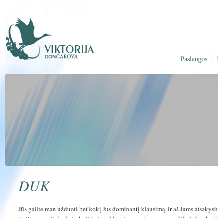
Paslaugos
DUK
Jūs galite man užduoti bet kokį Jus dominantį klausimą, ir aš Jums atsakysiu