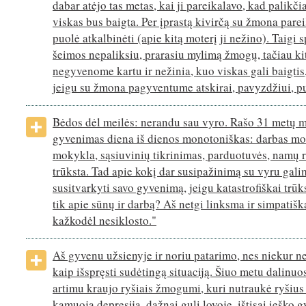
dabar atėjo tas metas, kai ji pareikalavo, kad palikči
viskas bus baigta. Per įprastą kivirčą su žmona pareiš
puolė atkalbinėti (apie kitą moterį ji nežino). Taigi 
šeimos nepaliksiu, prarasiu mylimą žmogų, tačiau ki
negyvenome kartu ir nežinia, kuo viskas gali baigtis,
jeigu su žmona pagyventume atskirai, pavyzdžiui, p
Bėdos dėl meilės: nerandu sau vyro. Rašo 31 metų m
gyvenimas diena iš dienos monotoniškas: darbas mo
mokykla, sąsiuvinių tikrinimas, parduotuvės, namų r
trūksta. Tad apie kokį dar susipažinimą su vyru gali
susitvarkyti savo gyvenimą, jeigu katastrofiškai trūks
tik apie sūnų ir darbą? Aš netgi linksma ir simpatišk
kažkodėl nesiklosto."
Aš gyvenu užsienyje ir noriu patarimo, nes niekur ne
kaip išspręsti sudėtingą situaciją. Šiuo metu dalinu
artimu kraujo ryšiais žmogumi, kuri nutraukė ryšius 
kamuoja depresija, dažnai guli lovoje, ištisai ieško