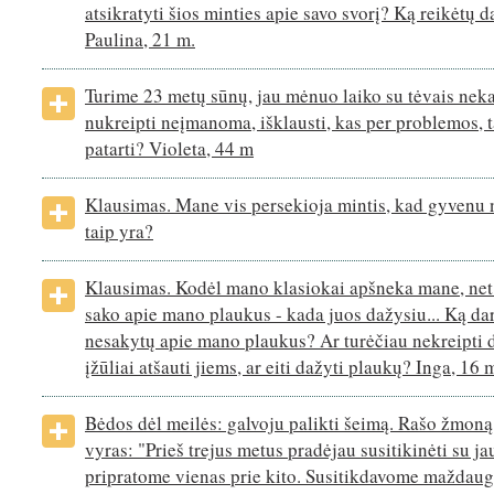
atsikratyti šios minties apie savo svorį? Ką reikėtų d
Paulina, 21 m.
Turime 23 metų sūnų, jau mėnuo laiko su tėvais nek
nukreipti neįmanoma, išklausti, kas per problemos, t
patarti? Violeta, 44 m
Klausimas. Mane vis persekioja mintis, kad gyvenu
taip yra?
Klausimas. Kodėl mano klasiokai apšneka mane, net tu
sako apie mano plaukus - kada juos dažysiu... Ką dar
nesakytų apie mano plaukus? Ar turėčiau nekreipti d
įžūliai atšauti jiems, ar eiti dažyti plaukų? Inga, 16 
Bėdos dėl meilės: galvoju palikti šeimą. Rašo žmoną 
vyras: "Prieš trejus metus pradėjau susitikinėti su j
pripratome vienas prie kito. Susitikdavome maždaug 