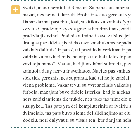
Sveiki, mano berniukui 3 metai. Su panasaus amziau
mazai, nes neina i darzeli. Brolis ir sesuo gerokai vy
Dabar daznai pastebiu, kad, susitikus su vaikais /ypac
svecius/, pradzioje vyksta grazus bendravimas, zaidi
pradeda ji erzinti. Pradeda atimineti savo zaislus, je
draugas pazaidzia, jis nieko tavo zaisliukams nepada
zaislais dalintis" ir pan./, tai prasideda verkimai ir p
zaidzia su masinelemis, ne taip stato kaladeles ir pan.,
vaziuoja namo". Matau, kad ji tas labai sukrecia, pas
kainuoja daug nervu ir sveikatos. Nuejus pas vaikus
siek tiek geresnis, nes supranta, kad tai ne jo zaislai
viena problema. Vakar tevui su vyresneliais vaikais 
futbola, mazajam buvo didele isterika, kad jo niekas 
nors zaidziantiems tik trukde, nes toks tas trimecio 
susipyko... Tas pats yra del kompiuteriniu ar ivairiu
dviraciais, tas pats buvo ziema del slidinejimo ar c
Zodziu, nori dalyvauti su visais ten, kur dar jam nela