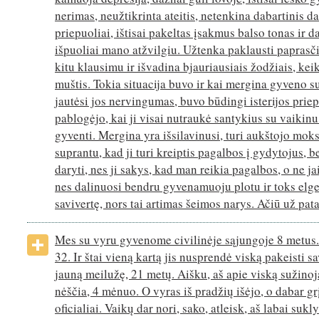
nerimas, neužtikrinta ateitis, netenkina dabartinis da
priepuoliai, ištisai pakeltas įsakmus balso tonas ir d
išpuoliai mano atžvilgiu. Užtenka paklausti paprasč
kitu klausimu ir išvadina bjauriausiais žodžiais, kei
muštis. Tokia situacija buvo ir kai mergina gyveno su
jautėsi jos nervingumas, buvo būdingi isterijos priepu
pablogėjo, kai ji visai nutraukė santykius su vaikinu
gyventi. Mergina yra išsilavinusi, turi aukštojo moks
suprantu, kad ji turi kreiptis pagalbos į gydytojus, bet
daryti, nes ji sakys, kad man reikia pagalbos, o ne ja
nes dalinuosi bendru gyvenamuoju plotu ir toks elg
savivertę, nors tai artimas šeimos narys. Ačiū už pat
Mes su vyru gyvenome civilinėje sąjungoje 8 metus.
32. Ir štai vieną kartą jis nusprendė viską pakeisti
jauną meilužę, 21 metų. Aišku, aš apie viską sužinoj
nėščia, 4 mėnuo. O vyras iš pradžių išėjo, o dabar gr
oficialiai. Vaikų dar nori, sako, atleisk, aš labai suk