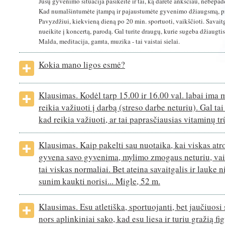
Jūsų gyvenimo situacija pasikeitė ir tai, ką darėte anksčiau, nebepad
Kad numalšintumėte įtampą ir pajaustumėte gyvenimo džiaugsmą, prad
Pavyzdžiui, kiekvieną dieną po 20 min. sportuoti, vaikščioti. Savaitga
nueikite į koncertą, parodą. Gal turite draugų, kurie sugeba džiaugti
Malda, meditacija, gamta, muzika - tai vaistai sielai.
Kokia mano ligos esmė?
Klausimas. Kodėl tarp 15.00 ir 16.00 val. labai ima
reikia važiuoti į darbą (streso darbe neturiu). Gal ta
kad reikia važiuoti, ar tai paprasčiausias vitaminų 
Klausimas. Kaip pakelti sau nuotaika, kai viskas at
gyvena savo gyvenima, mylimo zmogaus neturiu, vaik
tai viskas normaliai. Bet ateina savaitgalis ir lauke n
sunim kaukti norisi... Migle, 52 m.
Klausimas. Esu atletiška, sportuojanti, bet jaučiuosi 
nors aplinkiniai sako, kad esu liesa ir turiu gražią fi