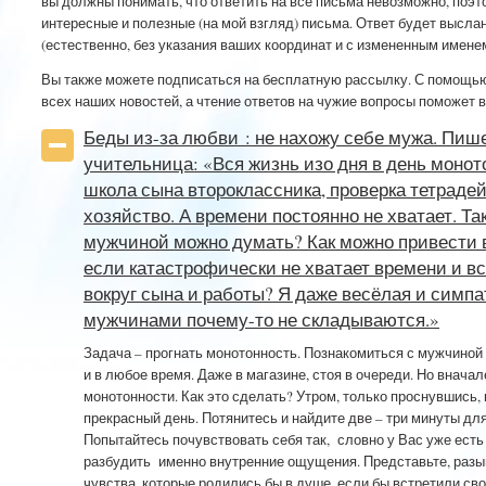
вы должны понимать, что ответить на все письма невозможно, поэт
интересные и полезные (на мой взгляд) письма. Ответ будет высла
(естественно, без указания ваших координат и с измененным именем
Вы также можете подписаться на бесплатную рассылку. С помощью
всех наших новостей, а чтение ответов на чужие вопросы поможет в
Беды из-за любви : не нахожу себе мужа. Пише
учительница: «Вся жизнь изо дня в день монот
школа сына второклассника, проверка тетраде
хозяйство. А времени постоянно не хватает. Так
мужчиной можно думать? Как можно привести в
если катастрофически не хватает времени и вс
вокруг сына и работы? Я даже весёлая и симпа
мужчинами почему-то не складываются.»
Задача – прогнать монотонность.
Познакомиться с мужчиной 
и в любое время. Даже в магазине, стоя в очереди. Но внача
монотонности. Как это сделать? Утром, только проснувшись, 
прекрасный день. Потянитесь и найдите две – три минуты д
Попытайтесь почувствовать себя так, словно у Вас уже ест
разбудить именно внутренние ощущения. Представьте, разы
чувства, которые родились бы в душе, если бы встретили св