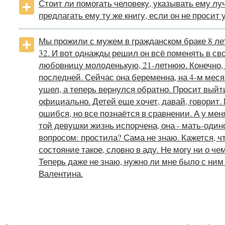
Стоит ли помогать человеку, указывать ему лу
предлагать ему ту же книгу, если он не просит
Мы прожили с мужем в гражданском браке 8 лет.
32. И вот однажды решил он всё поменять в св
любовницу молоденькую, 21-летнюю. Конечно, 
последней. Сейчас она беременна, на 4-м меся
ушел, а теперь вернулся обратно. Просит выйт
официально. Детей еще хочет, давай, говорит. 
ошибся, но все познаётся в сравнении. А у мен
той девушки жизнь испорчена, она - мать-один
вопросом: простила? Сама не знаю. Кажется, чт
состояние такое, словно в аду. Не могу ни о че
Теперь даже не знаю, нужно ли мне было с ним
Валентина.